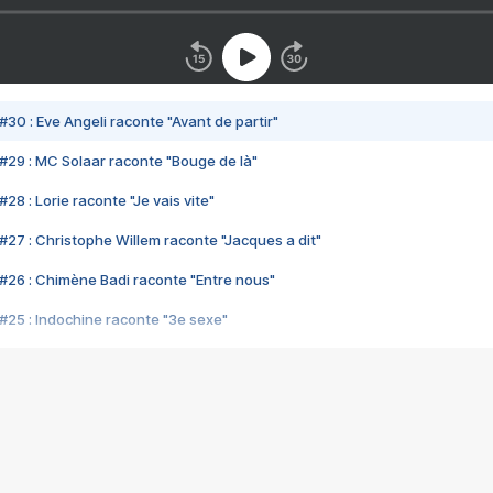
#30 : Eve Angeli raconte "Avant de partir"
#29 : MC Solaar raconte "Bouge de là"
28 : Lorie raconte "Je vais vite"
#27 : Christophe Willem raconte "Jacques a dit"
#26 : Chimène Badi raconte "Entre nous"
#25 : Indochine raconte "3e sexe"
#24 : Zaho raconte "C'est chelou"
#23 : Patrick Bruel raconte "Au café des délices"
#22 : Kyo raconte "Le chemin"
#21 : Nolwenn Leroy raconte "Cassé"