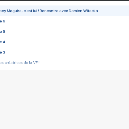
bey Maguire, c'est lui ! Rencontre avec Damien Witecka
e 6
e 5
e 4
e 3
s créatrices de la VF !
e 2
e 1
e Mektoub My Love arrive enfin ! Rencontre avec Shaïn Boumedine et Sal
i : après Toni en famille
elle réalise le bouleversant Dites lui que je l'aime
ais ! Rencontre autour de Vie privée de Rebecca Zlotowski