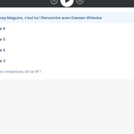
bey Maguire, c'est lui ! Rencontre avec Damien Witecka
e 6
e 5
e 4
e 3
s créatrices de la VF !
e 2
e 1
e Mektoub My Love arrive enfin ! Rencontre avec Shaïn Boumedine et Sal
i : après Toni en famille
elle réalise le bouleversant Dites lui que je l'aime