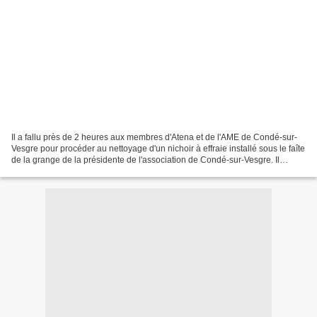
Il a fallu près de 2 heures aux membres d'Atena et de l'AME de Condé-sur-
Vesgre pour procéder au nettoyage d'un nichoir à effraie installé sous le faîte
de la grange de la présidente de l'association de Condé-sur-Vesgre. Il
s'agissait de descendre ce...