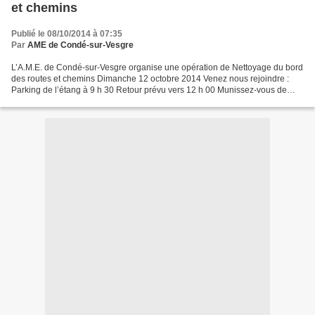
et chemins
Publié le 08/10/2014 à 07:35
Par
AME de Condé-sur-Vesgre
L’A.M.E. de Condé-sur-Vesgre organise une opération de Nettoyage du bord
des routes et chemins Dimanche 12 octobre 2014 Venez nous rejoindre :
Parking de l’étang à 9 h 30 Retour prévu vers 12 h 00 Munissez-vous de
gants de jardinage et prévoyez les gilets...