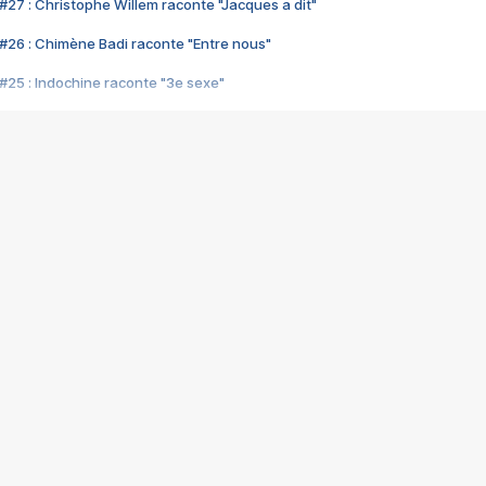
#27 : Christophe Willem raconte "Jacques a dit"
#26 : Chimène Badi raconte "Entre nous"
#25 : Indochine raconte "3e sexe"
#24 : Zaho raconte "C'est chelou"
#23 : Patrick Bruel raconte "Au café des délices"
#22 : Kyo raconte "Le chemin"
#21 : Nolwenn Leroy raconte "Cassé"
#20 : Patrick Hernandez raconte "Born to be alive"
#19 : Lorie raconte "Près de moi"
#18 : Michael Jones raconte "A nos actes manqués" (avec Jean-Jacque
#17 : Khaled raconte "Aïcha"
#16 : Corneille raconte "Parce qu'on vient de loin"
#15 : Indochine raconte "L'aventurier"