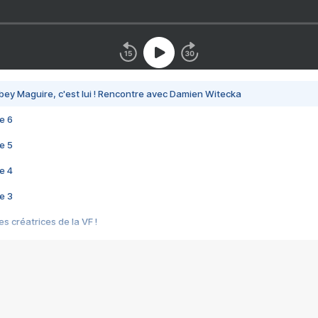
bey Maguire, c'est lui ! Rencontre avec Damien Witecka
e 6
e 5
e 4
e 3
s créatrices de la VF !
e 2
e 1
e Mektoub My Love arrive enfin ! Rencontre avec Shaïn Boumedine et Sal