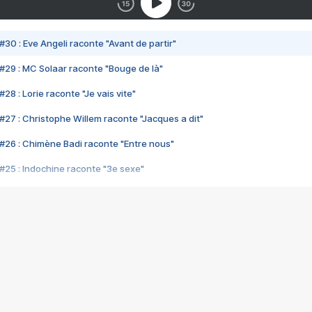
#30 : Eve Angeli raconte "Avant de partir"
#29 : MC Solaar raconte "Bouge de là"
28 : Lorie raconte "Je vais vite"
#27 : Christophe Willem raconte "Jacques a dit"
#26 : Chimène Badi raconte "Entre nous"
#25 : Indochine raconte "3e sexe"
#24 : Zaho raconte "C'est chelou"
#23 : Patrick Bruel raconte "Au café des délices"
#22 : Kyo raconte "Le chemin"
#21 : Nolwenn Leroy raconte "Cassé"
#20 : Patrick Hernandez raconte "Born to be alive"