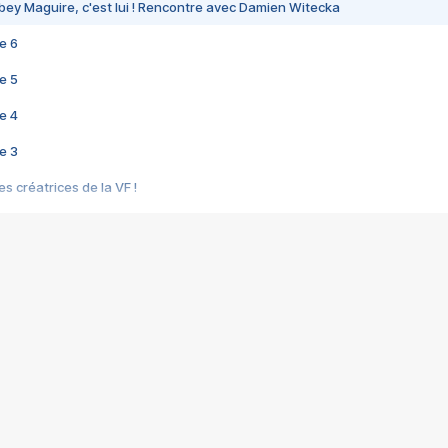
bey Maguire, c'est lui ! Rencontre avec Damien Witecka
e 6
e 5
e 4
e 3
s créatrices de la VF !
e 2
e 1
e Mektoub My Love arrive enfin ! Rencontre avec Shaïn Boumedine et Sal
i : après Toni en famille
elle réalise le bouleversant Dites lui que je l'aime
ais ! Rencontre autour de Vie privée de Rebecca Zlotowski
 de Marguerite, Grave... Rencontre avec Ella Rumpf