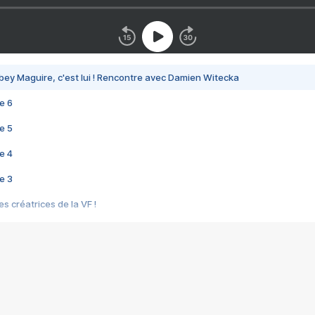
bey Maguire, c'est lui ! Rencontre avec Damien Witecka
e 6
e 5
e 4
e 3
s créatrices de la VF !
e 2
e 1
e Mektoub My Love arrive enfin ! Rencontre avec Shaïn Boumedine et Sal
i : après Toni en famille